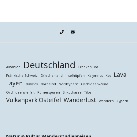
Deutschland
Albanien
Frankenjura
Lava
Fränkische Schweiz
Griechenland
Inselhüpfen
Kalymnos
Kos
Layen
Nissyros
Nordeifel
Nordzypern
Orchideen-Reise
Orchideenvielfalt
Römerspuren
Shkodrasee
Tilos
Vulkanpark Osteifel
Wanderlust
Wandern
Zypern
Natur & Kultur Wanderstudienreisen