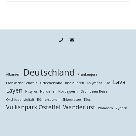
Deutschland
Albanien
Frankenjura
Lava
Fränkische Schweiz
Griechenland
Inselhüpfen
Kalymnos
Kos
Layen
Nissyros
Nordeifel
Nordzypern
Orchideen-Reise
Orchideenvielfalt
Römerspuren
Shkodrasee
Tilos
Vulkanpark Osteifel
Wanderlust
Wandern
Zypern