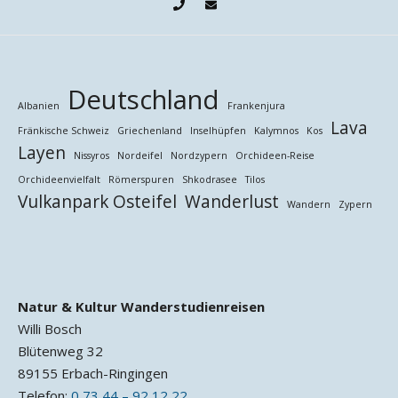
Deutschland
Albanien
Frankenjura
Lava
Fränkische Schweiz
Griechenland
Inselhüpfen
Kalymnos
Kos
Layen
Nissyros
Nordeifel
Nordzypern
Orchideen-Reise
Orchideenvielfalt
Römerspuren
Shkodrasee
Tilos
Vulkanpark Osteifel
Wanderlust
Wandern
Zypern
Natur & Kultur Wanderstudienreisen
Willi Bosch
Blütenweg 32
89155 Erbach-Ringingen
Telefon:
0 73 44 – 92 12 22