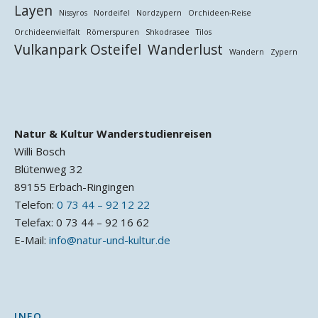
Layen
Nissyros
Nordeifel
Nordzypern
Orchideen-Reise
Orchideenvielfalt
Römerspuren
Shkodrasee
Tilos
Vulkanpark Osteifel
Wanderlust
Wandern
Zypern
Natur & Kultur Wanderstudienreisen
Willi Bosch
Blütenweg 32
89155 Erbach-Ringingen
Telefon:
0 73 44 – 92 12 22
Telefax: 0 73 44 – 92 16 62
E-Mail:
info@natur-und-kultur.de
INFO